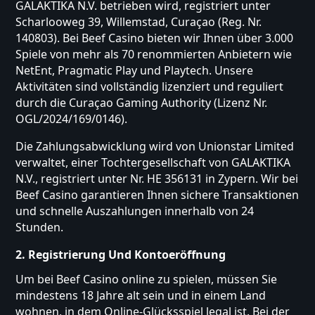
GALAKTIKA N.V. betrieben wird, registriert unter
Scharlooweg 39, Willemstad, Curaçao (Reg. Nr.
140803). Bei Beef Casino bieten wir Ihnen über 3.000
Spiele von mehr als 70 renommierten Anbietern wie
NetEnt, Pragmatic Play und Playtech. Unsere
Aktivitäten sind vollständig lizenziert und reguliert
durch die Curaçao Gaming Authority (Lizenz Nr.
OGL/2024/169/0146).
Die Zahlungsabwicklung wird von Unionstar Limited
verwaltet, einer Tochtergesellschaft von GALAKTIKA
N.V., registriert unter Nr. HE 356131 in Zypern. Wir bei
Beef Casino garantieren Ihnen sichere Transaktionen
und schnelle Auszahlungen innerhalb von 24
Stunden.
2. Registrierung Und Kontoeröffnung
Um bei Beef Casino online zu spielen, müssen Sie
mindestens 18 Jahre alt sein und in einem Land
wohnen, in dem Online-Glücksspiel legal ist. Bei der