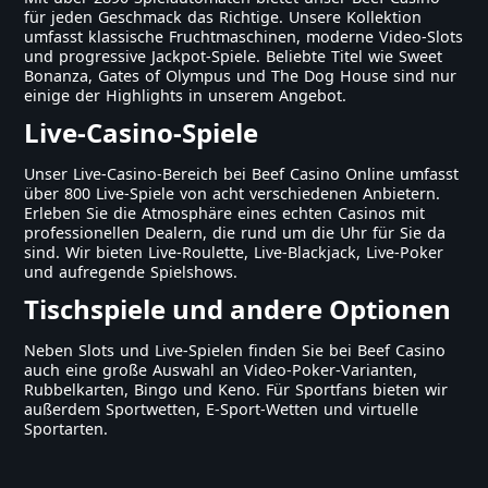
für jeden Geschmack das Richtige. Unsere Kollektion
umfasst klassische Fruchtmaschinen, moderne Video-Slots
und progressive Jackpot-Spiele. Beliebte Titel wie Sweet
Bonanza, Gates of Olympus und The Dog House sind nur
einige der Highlights in unserem Angebot.
Live-Casino-Spiele
Unser Live-Casino-Bereich bei Beef Casino Online umfasst
über 800 Live-Spiele von acht verschiedenen Anbietern.
Erleben Sie die Atmosphäre eines echten Casinos mit
professionellen Dealern, die rund um die Uhr für Sie da
sind. Wir bieten Live-Roulette, Live-Blackjack, Live-Poker
und aufregende Spielshows.
Tischspiele und andere Optionen
Neben Slots und Live-Spielen finden Sie bei Beef Casino
auch eine große Auswahl an Video-Poker-Varianten,
Rubbelkarten, Bingo und Keno. Für Sportfans bieten wir
außerdem Sportwetten, E-Sport-Wetten und virtuelle
Sportarten.