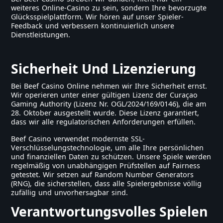
weiteres Online-Casino zu sein, sondern Ihre bevorzugte
Glücksspielplattform. Wir hören auf unser Spieler-
Feedback und verbessern kontinuierlich unsere
Dienstleistungen.
Sicherheit Und Lizenzierung
Bei Beef Casino Online nehmen wir Ihre Sicherheit ernst.
Wir operieren unter einer gültigen Lizenz der Curaçao
Gaming Authority (Lizenz Nr. OGL/2024/169/0146), die am
28. Oktober ausgestellt wurde. Diese Lizenz garantiert,
dass wir alle regulatorischen Anforderungen erfüllen.
Beef Casino verwendet modernste SSL-
Verschlüsselungstechnologie, um alle Ihre persönlichen
und finanziellen Daten zu schützen. Unsere Spiele werden
regelmäßig von unabhängigen Prüfstellen auf Fairness
getestet. Wir setzen auf Random Number Generators
(RNG), die sicherstellen, dass alle Spielergebnisse völlig
zufällig und unvorhersagbar sind.
Verantwortungsvolles Spielen