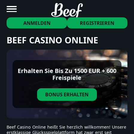
ANMELDEN
REGISTRIEREN
BEEF CASINO ONLINE
Erhalten Sie Bis Zu 1500 EUR + 600
Freispiele
BONUS ERHALTEN
Beef Casino Online heißt Sie herzlich willkommen! Unsere
erstklassige Glücksspielplattform hat zwar erst seit