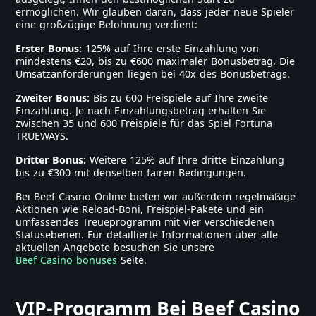
ermöglichen. Wir glauben daran, dass jeder neue Spieler
eine großzügige Belohnung verdient:
Erster Bonus:
125% auf Ihre erste Einzahlung von
mindestens €20, bis zu €600 maximaler Bonusbetrag. Die
Umsatzanforderungen liegen bei 40x des Bonusbetrags.
Zweiter Bonus:
Bis zu 600 Freispiele auf Ihre zweite
Einzahlung. Je nach Einzahlungsbetrag erhalten Sie
zwischen 35 und 600 Freispiele für das Spiel Fortuna
TRUEWAYS.
Dritter Bonus:
Weitere 125% auf Ihre dritte Einzahlung
bis zu €300 mit denselben fairen Bedingungen.
Bei Beef Casino Online bieten wir außerdem regelmäßige
Aktionen wie Reload-Boni, Freispiel-Pakete und ein
umfassendes Treueprogramm mit vier verschiedenen
Statusebenen. Für detaillierte Informationen über alle
aktuellen Angebote besuchen Sie unsere
Beef Casino bonuses
Seite.
VIP-Programm Bei Beef Casino