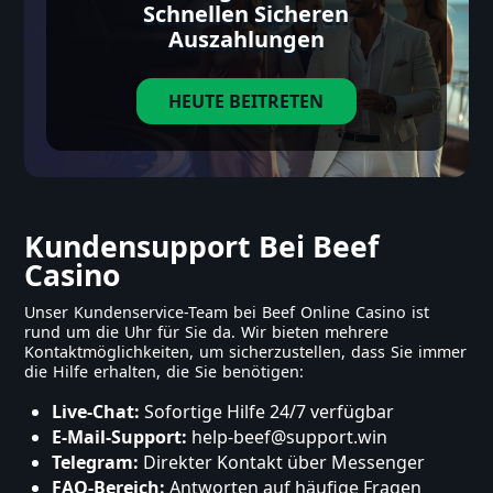
Schnellen Sicheren
Auszahlungen
HEUTE BEITRETEN
Kundensupport Bei Beef
Casino
Unser Kundenservice-Team bei Beef Online Casino ist
rund um die Uhr für Sie da. Wir bieten mehrere
Kontaktmöglichkeiten, um sicherzustellen, dass Sie immer
die Hilfe erhalten, die Sie benötigen:
Live-Chat:
Sofortige Hilfe 24/7 verfügbar
E-Mail-Support:
help-beef@support.win
Telegram:
Direkter Kontakt über Messenger
FAQ-Bereich:
Antworten auf häufige Fragen