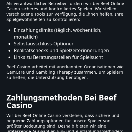
Als verantwortlicher Betreiber fördern wir bei Beef Online
Casino sicheres und kontrolliertes Spielen. Wir stellen
verschiedene Tools zur Verfügung, die Ihnen helfen, Ihre
Spielgewohnheiten zu kontrollieren:
Einzahlungslimits (täglich, wöchentlich,
monatlich)
Selbstausschluss-Optionen
Realitätschecks und Spielzeiterinnerungen
Links zu Beratungsstellen für Spielsucht
Beef Casino arbeitet mit anerkannten Organisationen wie
GamCare und Gambling Therapy zusammen, um Spielern
zu helfen, die Unterstützung benötigen.
Zahlungsmethoden Bei Beef
Casino
Wir bei Beef Online Casino verstehen, dass sichere und
bequeme Zahlungsoptionen für unsere Spieler von
größter Bedeutung sind. Deshalb bieten wir eine
umfassende Auswahl an Ein- und Auszahlungsmethoden: