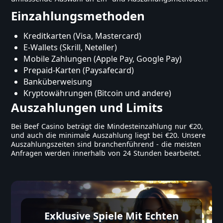
Einzahlungsmethoden
Kreditkarten (Visa, Mastercard)
E-Wallets (Skrill, Neteller)
Mobile Zahlungen (Apple Pay, Google Pay)
Prepaid-Karten (Paysafecard)
Banküberweisung
Kryptowährungen (Bitcoin und andere)
Auszahlungen und Limits
Bei Beef Casino beträgt die Mindesteinzahlung nur €20,
und auch die minimale Auszahlung liegt bei €20. Unsere
Auszahlungszeiten sind branchenführend - die meisten
Anfragen werden innerhalb von 24 Stunden bearbeitet.
Exklusive Spiele Mit Echten