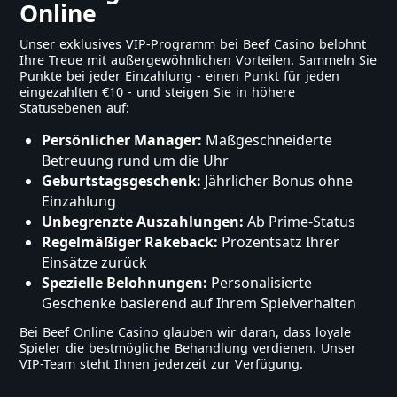
Online
Unser exklusives VIP-Programm bei Beef Casino belohnt
Ihre Treue mit außergewöhnlichen Vorteilen. Sammeln Sie
Punkte bei jeder Einzahlung - einen Punkt für jeden
eingezahlten €10 - und steigen Sie in höhere
Statusebenen auf:
Persönlicher Manager:
Maßgeschneiderte
Betreuung rund um die Uhr
Geburtstagsgeschenk:
Jährlicher Bonus ohne
Einzahlung
Unbegrenzte Auszahlungen:
Ab Prime-Status
Regelmäßiger Rakeback:
Prozentsatz Ihrer
Einsätze zurück
Spezielle Belohnungen:
Personalisierte
Geschenke basierend auf Ihrem Spielverhalten
Bei Beef Online Casino glauben wir daran, dass loyale
Spieler die bestmögliche Behandlung verdienen. Unser
VIP-Team steht Ihnen jederzeit zur Verfügung.