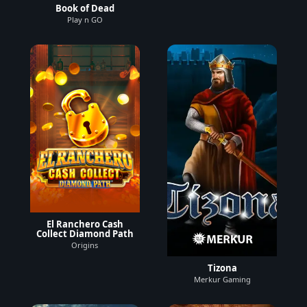
Book of Dead
Play n GO
El Ranchero Cash
Collect Diamond Path
Origins
Tizona
Merkur Gaming