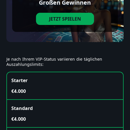
Großen Gewinnen
JETZT SPIELEN
Je nach Ihrem VIP-Status variieren die täglichen
Auszahlungslimits:
Starter
€4.000
Standard
€4.000